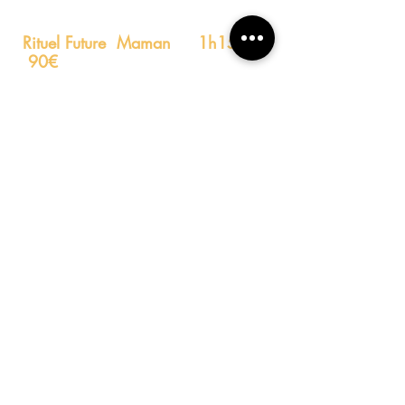
Rituel Future Maman 1h15
90€
Massage cocooning, doux,
enveloppant, et lent réalisé
sur tout le corps y compris le
ventre. Procure une sensation
de détente absolue et un
regain d'énergie bien mérité.
S'accorder une parenthèse de
"Douce'heure" où l'on pense
qu'à soi et son futur bébé... Un
moment unique et merveilleux
!
​Le 2ème rituel -5%
Le 3ème rituel -10%
Grain de Douceur
1h45
125€