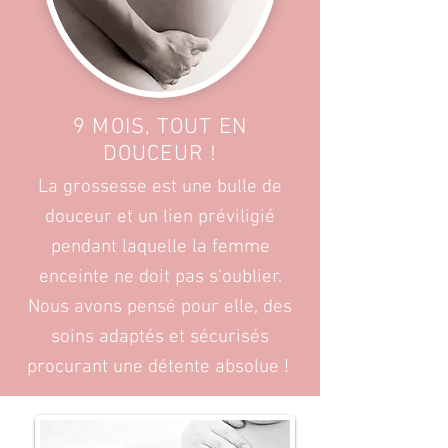
9 MOIS, TOUT EN
DOUCEUR !
La grossesse est une bulle de
douceur et un lien préviligié
pendant laquelle la femme
enceinte ne doit pas s'oublier.
Nous avons pensé pour elle, des
soins adaptés et sécurisés
procurant une détente absolue !