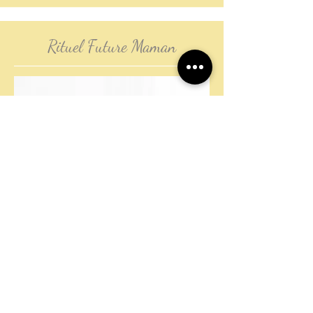
Rituel Future Maman
Moment magique avec bébé, des manœuvres
adaptées, douces, enveloppantes, de tout le corps y
compris le ventre.