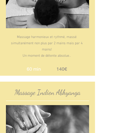
Massage harmonieux et rythmé, massé
simultanément non plus par 2 mains mais par 4
mains!
Un moment de détente absolue..
60 min
140€
Massage Indien Abhyanga