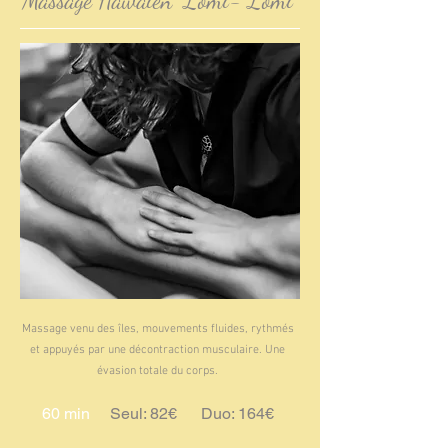
Massage Hawaïen "Lomi- Lomi"
Massage venu des îles, mouvements fluides, rythmés
et appuyés par une décontraction musculaire. Une
évasion totale du corps.
60 min
Seul: 82€ Duo: 164€