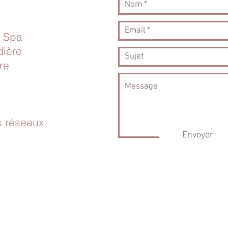
& Spa
dière
e​
s réseaux
Envoyer