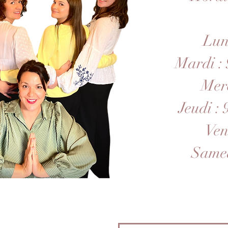
Lun
Mardi : 
Merc
Jeudi :
Ven
Samed
40 14 43 29
Contactez-nous