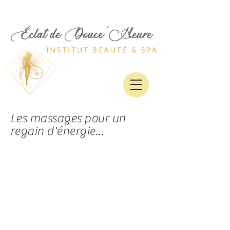
Les massages pour un
regain d'énergie...
Quel massage ai-je
besoin ?​​
Fatigué(e), stressé(e),
ramollo ? Stop !
Découvrez les massages
pour retrouver l'énergie