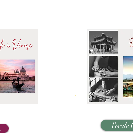
Escale 
e