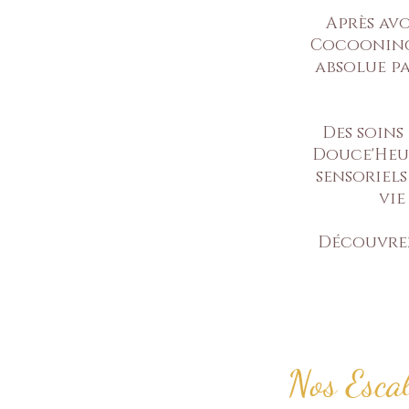
Après av
Cocooning 
absolue pa
Des soins
Douce'Heur
sensoriels
vie
Découvrez 
Nos Escal