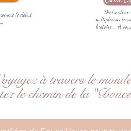
Destination 
 comme le début
multiples senteur
..
histoire ... A vo
oyagez à travers le monde
tez le chemin de la "Douc