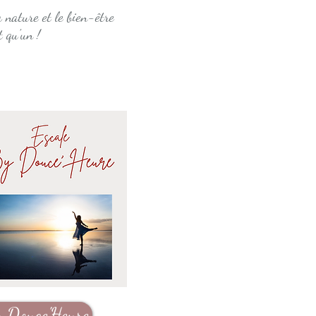
 nature et le bien-être
t qu'un !
y Douce'Heure