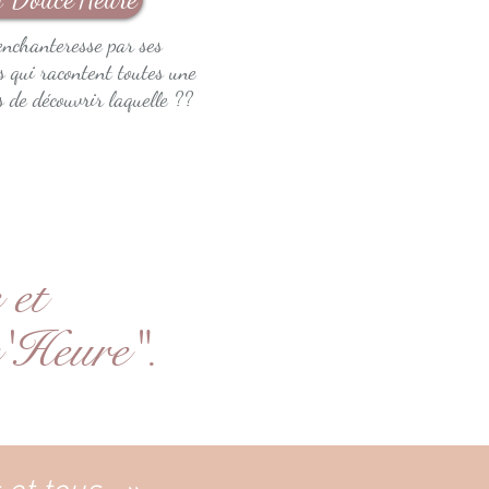
enchanteresse par ses
s qui racontent toutes une
us de découvrir laquelle ??
 et
e'Heure".