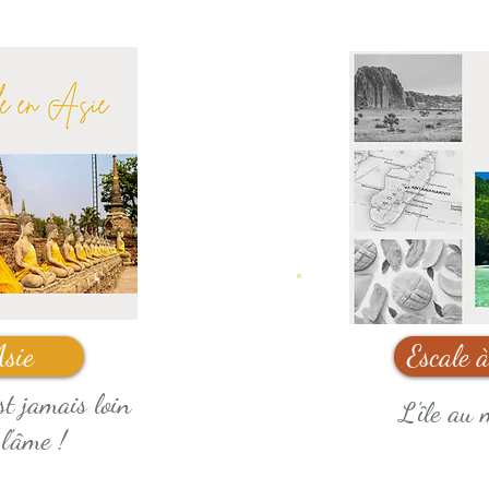
Asie
Escale 
st jamais loin
L'île au 
 l'âme !