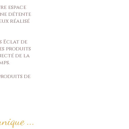
re espace
une détente
eux réalisé
s Eclat de
es produits
necté de la
mps.
produits de
nique ...