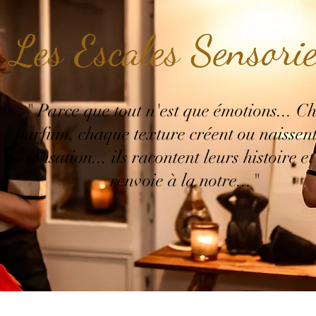
Les Escales Sensorie
" Parce que tout n'est que émotions... C
parfum, chaque texture créent ou naissen
sensation... ils racontent leurs histoire e
renvoie à la notre..."