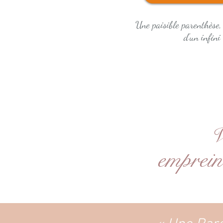
Une paisible parenthèse,
d'un infini .
V
emprein