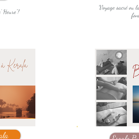
Voyage sacré ou la
' Heure"!
fon
ala
Escale B