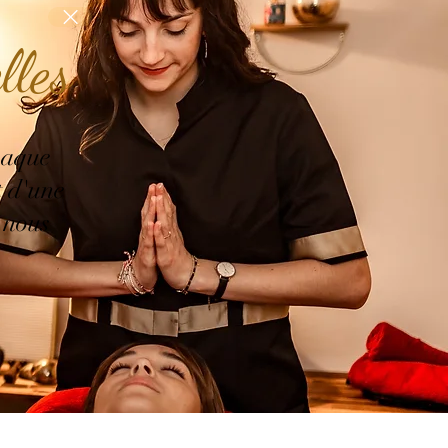
lles
haque
t d'une
t nous